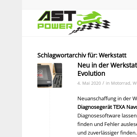
Schlagwortarchiv für:
Werkstatt
Neu in der Werkstat
Evolution
/
4. Mai 2020
in
Motorrad
,
W
Neuanschaffung in der W
Diagnosegerät TEXA Navo
Diagnosesoftware lassen
finden und Fehler ausles
und zuverlässiger finden.