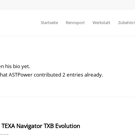
Startseite
Rennsport
Werkstatt
Zubehör/E
n his bio yet.
that
ASTPower
contributed 2 entries already.
 TEXA Navigator TXB Evolution
ower