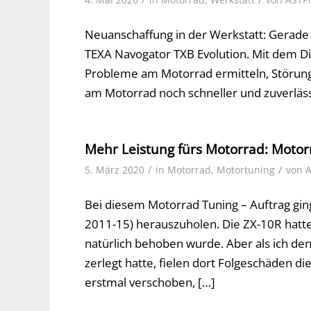
Neuanschaffung in der Werkstatt: Gerade
TEXA Navogator TXB Evolution. Mit dem D
Probleme am Motorrad ermitteln, Störung
am Motorrad noch schneller und zuverläss
Mehr Leistung fürs Motorrad: Moto
/
/
5. März 2020
in
Motorrad
,
Motortuning
von
Bei diesem Motorrad Tuning – Auftrag gin
2011-15) herauszuholen. Die ZX-10R hatte
natürlich behoben wurde. Aber als ich den
zerlegt hatte, fielen dort Folgeschäden 
erstmal verschoben, […]