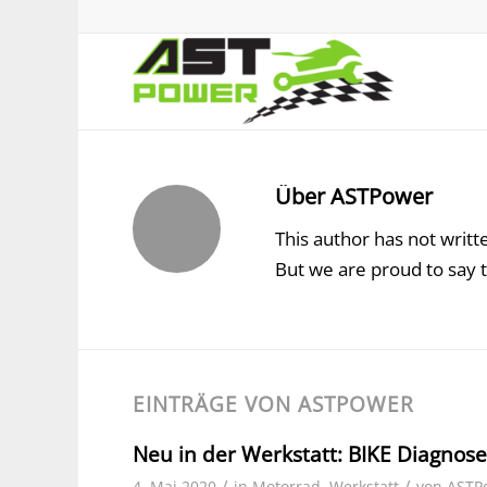
Über
ASTPower
This author has not writte
But we are proud to say 
EINTRÄGE VON ASTPOWER
Neu in der Werkstatt: BIKE Diagnose
/
/
4. Mai 2020
in
Motorrad
,
Werkstatt
von
ASTP